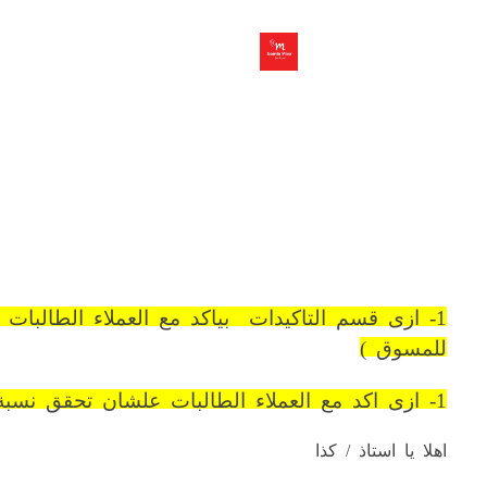
للمسوق )
1- ازى اكد مع العملاء الطالبات علشان تحقق نسبة توصيل اوردارت ناجحه
اهلا يا استاذ / كذا