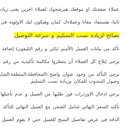
عملاء صفحتك او موقعك هيرشحوك لعملاء اخرين يعنى زي
ثانيا- هتستفاد معانا وعملاءك كمان وهيكون ليك الاولوية فى
نصائح لزيادة نسب التسليم و سرعة التوصيل
تأكد من بيانات العميل (الأسم ثنائي و رقم التليفون) إضافة ر
يرجى إبلاغ كل العملاء أن ينتظروا مكالمة تأكيدية من رقم 
يرجى التأكد من وجود عنوان واضح (المحافظة-المنطقة-الشا
وصول المندوب للمكان وزيادة نسب التسليم.
يرجي ادخال الاوردرات فور طلبها من العميل و عدم تأجيلها
تأكيد السعر النهائي شامل الشحن مع العميل النهائي للتأكد م
الدقة في عرض تفاصيل المنتج للعميل حتي لا يقوم العميل 