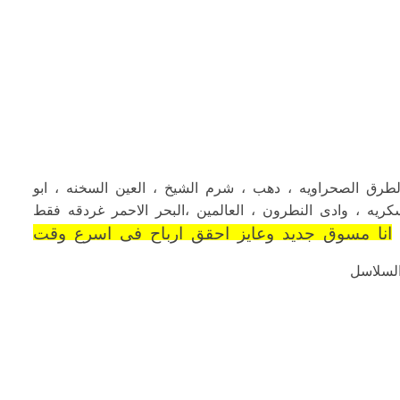
 الطرق الصحراويه ، دهب ، شرم الشيخ ، العين السخنه ، ابو
ريه ، وادى النطرون ، العالمين ،البحر الاحمر غردقه فقط
انا مسوق جديد وعايز احقق ارباح فى اسرع وقت
السلاسل