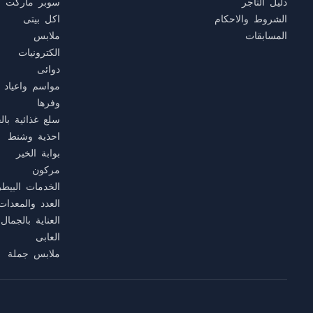
دليل التاجر
سوبر ماركت
الشروط والاحكام
اكل بيتى
المسابقات
ملابس
الكترونيات
دوائى
مواسم واعياد
وفرها
سلع غذائية بال
احذية وشنط
بوابة الخير
مركون
الخدمات البيطر
العدد والمعدات
العناية بالجمال
العابى
ملابس جملة