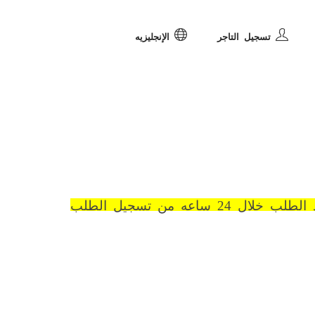
تسجيل التاجر
الإنجليزيه
1- ازى قسم التاكيدات بياكد مع العملاء الطالبات علشان تحقق نسبة توصيل اوردارت ناجحه ( بيتم التاكيد الطلب خلال 24 ساعه من تسجيل الطلب