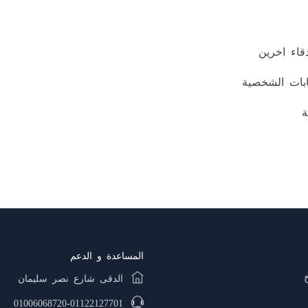
اء اخرين
ات الشخصية
ة
المساعدة و الدعم
الدقى شارع نصر سليمان
01006068720-01122127701