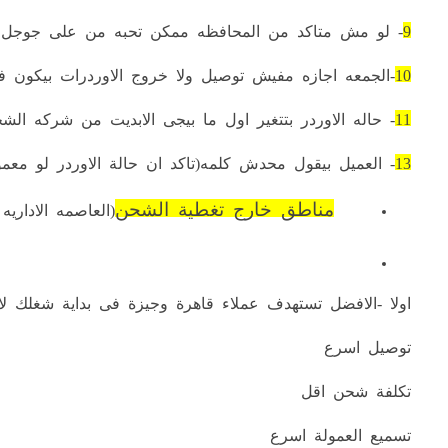
9
- لو مش متاكد من المحافظه ممكن تحبه من على جوجل ا
10
-الجمعه اجازه مفيش توصيل ولا خروج الاوردرات بيكون ف
11
- حاله الاوردر بتتغير اول ما بيجى الابديت من شركه ال
13
- العميل بيقول محدش كلمه(تاكد ان حالة الاوردر لو معمو
مناطق خارج تغطية الشحن
(العاصمه الاداري
اولا -الافضل تستهدف عملاء قاهرة وجيزة فى بداية شغلك لا
توصيل اسرع
تكلفة شحن اقل
تسميع العمولة اسرع