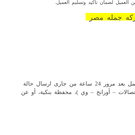
 العميل لضمان تأكيد وتسليم العميل.
شركه جمله مصر
يمكن للمسوق سحب الأرباح القابلة للسحب في أي يوم في الأسبوع، ويتم تحويل الأرباح بعد 24 ساعة عمل بعد مرور 24 ساعة من جارى ارسال حالة
الات – أورانج – وي )، محفظة بنكية، أو عن