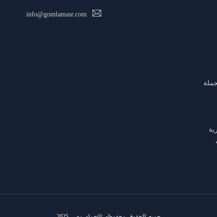
info@gomlamasr.com
جملة
ية
جميع الحقوق محفوظه @جمله مصر 2025